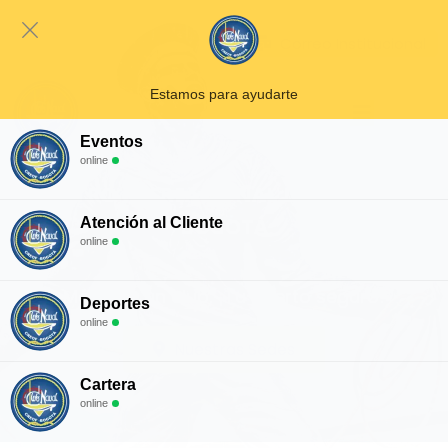
Correo Institucional
Estamos para ayudarte
Eventos
online
CENTRO RECREACIONAL DE OFICIALES
BOGOTÁ
Atención al Cliente
online
Más que un club, ¡Tu puerto seguro!
Deportes
online
Nuestras Sedes
Cartera
online