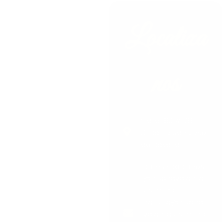
Localiza
nos
Calle 183 # 78 -
31 Barrio San Jose
de Bavaria
comunicaciones
@clubnavalantar
es.mil.co,
cartera@clubna
valantares.mil.co