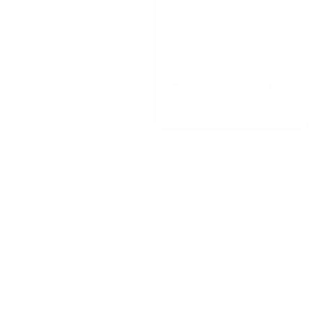
,
antares.eventos
@clubnavalantar
es.mil.co
+ 57 304 593 64
05