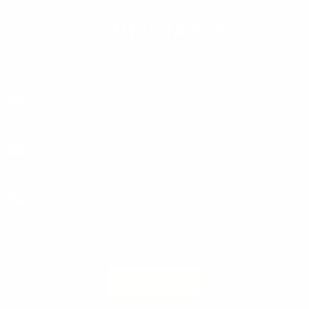
CONTÁCTANOS
Calle 183 # 78 - 31 Barrio San Jose de Bavaria
comunicaciones@clubnavalantares.mil.co,
cartera@clubnavalantares.mil.co,
antares.eventos@clubnavalantares.mil.co
+ 57 304 593 64 05
Contacto