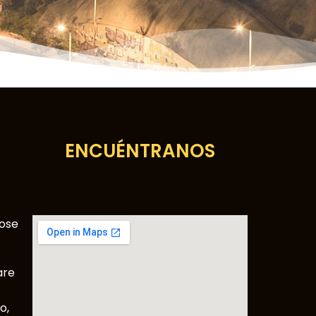
ENCUÉNTRANOS
Jose
are
o,