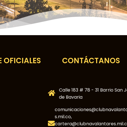
 OFICIALES
CONTÁCTANOS
Calle 183 # 78 - 31 Barrio San 
de Bavaria
comunicaciones@clubnavalant
s.mil.co,
cartera@clubnavalantares.mil.c