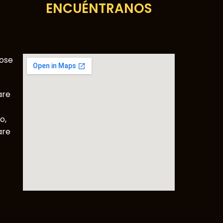
ENCUÉNTRANOS
Jose
are
o,
are