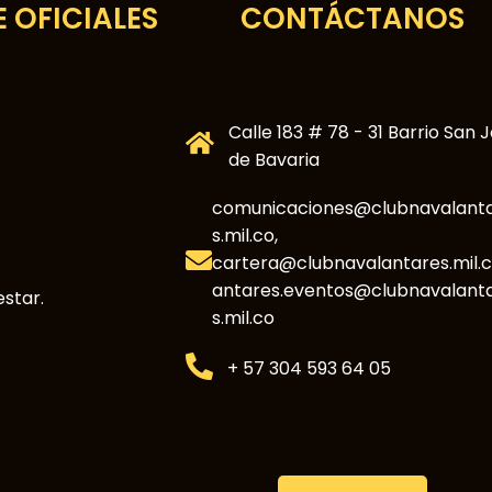
 OFICIALES
CONTÁCTANOS
Calle 183 # 78 - 31 Barrio San 
de Bavaria
comunicaciones@clubnavalant
s.mil.co,
cartera@clubnavalantares.mil.c
antares.eventos@clubnavalant
star.
s.mil.co
+ 57 304 593 64 05