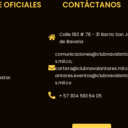
 OFICIALES
CONTÁCTANOS
Calle 183 # 78 - 31 Barrio San 
de Bavaria
comunicaciones@clubnavalant
s.mil.co,
cartera@clubnavalantares.mil.c
antares.eventos@clubnavalant
star.
s.mil.co
+ 57 304 593 64 05