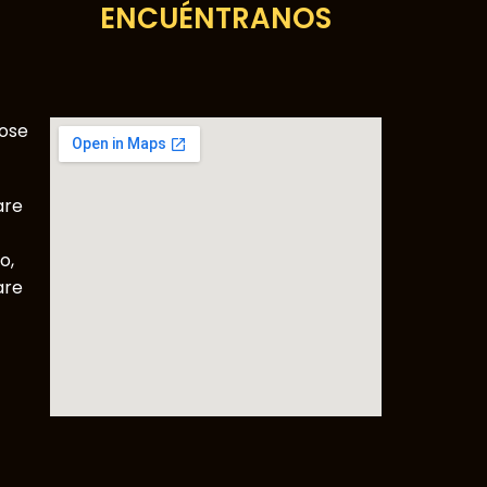
ENCUÉNTRANOS
Jose
are
o,
are