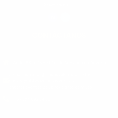
Siguenos en:
CONTÁCTANOS
Calle 183 # 78 - 31 Barrio San Jose de Bavaria
comunicaciones@clubnavalantares.mil.co,
cartera@clubnavalantares.mil.co,
antares.eventos@clubnavalantares.mil.co
+ 57 304 593 64 05