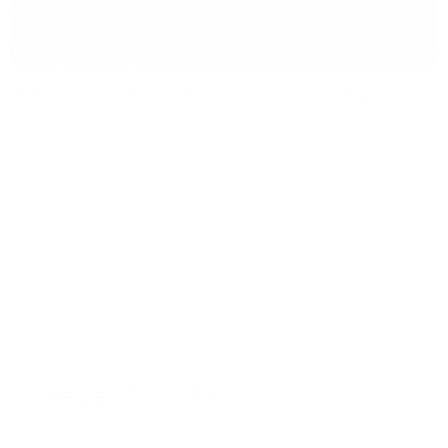
Club Naval Antares, tu puerto seguro.
El Club Naval Antares es un espacio dedicado al
bienestar…
Read More
1
DIC, 25
Buscar
Buscar
Recent Posts