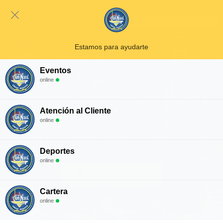
Correo Institucional
Estamos para ayudarte
Eventos
online
CENTRO RECREACIONAL DE OFICIALES
BOGOTÁ
Atención al Cliente
online
Más que un club, ¡Tu puerto seguro!
Deportes
online
Nuestras Sedes
Cartera
online